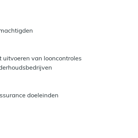
emachtigden
t uitvoeren van looncontroles
derhoudsbedrijven
assurance doeleinden