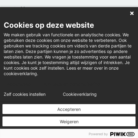
Home
Contact
Cookies op deze website
Actueel
We maken gebruik van functionele en analytische cookies. We
gebruiken deze cookies om onze website te verbeteren. Ook
Inloggen
gebruiken we tracking cookies om video’s van derde partijen te
laten zien. Deze partijen kunnen je zo advertenties op andere
Downloads
websites laten zien. We vragen je toestemming voor een aantal
cookies. Je kunt je toestemming altijd wijzigen of intrekken. Je
kunt cookies ook zelf instellen. Lees er meer over in onze
Klacht indienen
cookieverklaring.
Webinars
Webanalyse
A/B-tests en personalisering
Zelf cookies instellen
Cookieverklaring
© Pensioenfonds UWV
Accepteren
Disclaimer
Privacy statement
Cookiebeleid
Weigeren
Cookies instellen
Powered by