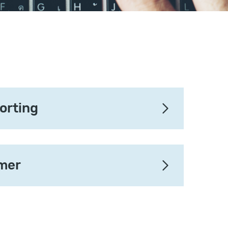
orting
mer