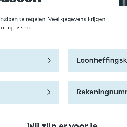
sioen te regelen. Veel gegevens krijgen
s aanpassen.
Loonheffingsk
Rekeningnum
Wij zijn er voor je.